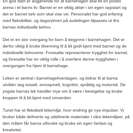
En god start er avgjørende for at barnehagen skal bli en positiv
arena i et barns liv. Barnet er en viktig aktør i sin egen oppstart og
det er barnet selv som skal vise vei. Personalet har god erfaring
med fleksibilitet, og dagsrytmen på avdelingen tilpasses ut ifra
barnas individuelle behov.
Det er en stor overgang for barn å begynne i barnehagen. Det er
derfor viktig å bruke tilvenning til å bli godt kjent med barnet og de
individuelle behovene. Foresatte representerer trygghet for barnet,
og foresatte har en viktig rolle i å overføre denne tryggheten i
overgangen fra hjem til barnehage.
Leken er sentral i barnehagehverdagen, og bidrar til at barna
utvikler seg sosialt, emosjonelt, kognitivt, språklig og motorisk. De
yngste barnas lek handler mye om å være i bevegelse og bruke
kroppen til å bli kjent med omverden.
Tunet har et fleksibelt lekemiljø, hvor endring gir nye impulser. Vi
bruker både definerte og udefinerte materialer i våre lekemiljøer, på
den måten får barna utforske og bruke sin egen fantasi og
kreativitet.