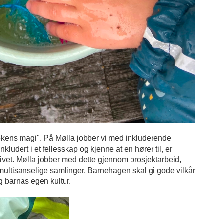
ekens magi". På Mølla jobber vi med inkluderende
nkludert i et fellesskap og kjenne at en hører til, er
 livet. Mølla jobber med dette gjennom prosjektarbeid,
g multisanselige samlinger. Barnehagen skal gi gode vilkår
og barnas egen kultur.