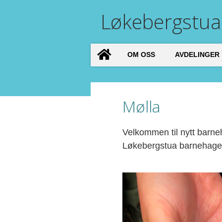
Løkebergstua
OM OSS
AVDELINGER
Mølla
Velkommen til nytt barneh
Løkebergstua barnehage. 